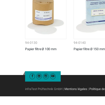
94-0130
94-0140
Papier filtre Ø 100 mm
Papier filtre Ø 150 mm
infraTest Prüftechnik GmbH |
Mentions légales
|
Politique de