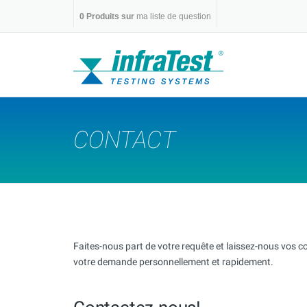
Skip
0
Produits sur
ma liste de question
to
content
CONTACT
Faites-nous part de votre requête et laissez-nous vos 
votre demande personnellement et rapidement.