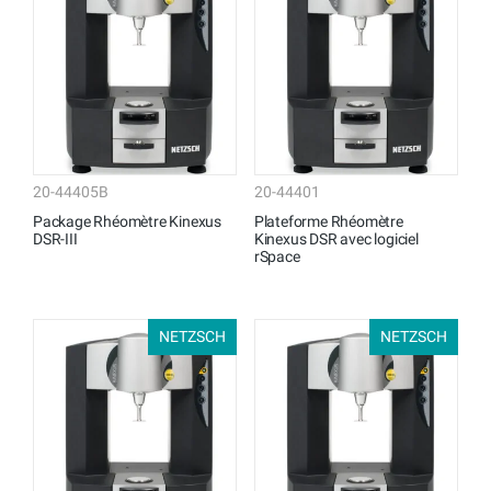
20-44405B
20-44401
Package Rhéomètre Kinexus
Plateforme Rhéomètre
DSR-III
Kinexus DSR avec logiciel
rSpace
NETZSCH
NETZSCH