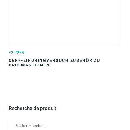
42-2275
42
CBRF-EINDRINGVERSUCH ZUBEHÖR ZU
C
PRÜFMASCHINEN
–
Recherche de produit