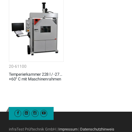
20-61100
Temperierkammer 228 l / -27…
+60° C mit Maschinenrahmen
infraTest Prüftechnik GmbH |
Impressum
|
Datenschutzhinweis