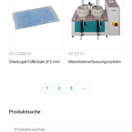
42-2200E30
42-2215
Glaskugel-Füllkörper Ø 5 mm
Messdatenerfassungssystem
1
2
3
→
Produktsuche