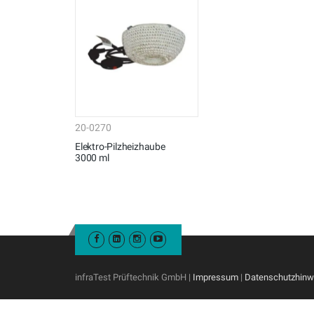
20-0270
Elektro-Pilzheizhaube
3000 ml
infraTest Prüftechnik GmbH |
Impressum
|
Datenschutzhinw