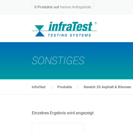
Skip
0
Produkte auf
meiner Anfrageliste
to
content
SONSTIGES
infraTest
Produkte
Bereich 20 Asphalt & Bitumen
Einzelnes Ergebnis wird angezeigt