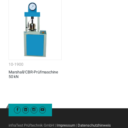
10-1900
Marshall/CBR-Prüfmaschine
50 kN
infraTest Prüftechnik GmbH |
Impressum
|
Datenschutzhinweis