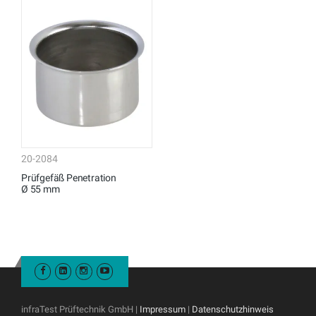
20-2084
Prüfgefäß Penetration
Ø 55 mm
infraTest Prüftechnik GmbH |
Impressum
|
Datenschutzhinweis