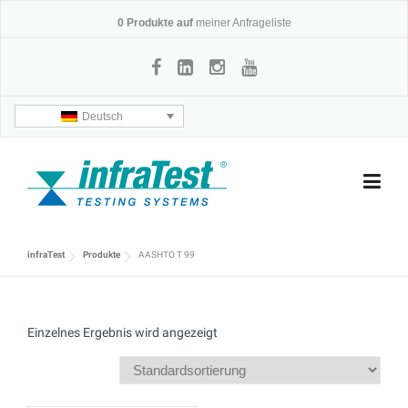
Skip
0
Produkte auf
meiner Anfrageliste
to
content
Deutsch
infraTest
Produkte
AASHTO T 99
Einzelnes Ergebnis wird angezeigt