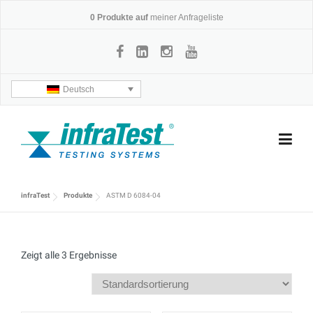
Skip
0
Produkte auf
meiner Anfrageliste
to
content
Deutsch
infraTest
Produkte
ASTM D 6084-04
Zeigt alle 3 Ergebnisse