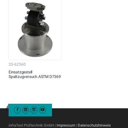
20-62560
Einsatzgestell
Spaltzugversuch ASTM D7369
infraTest Prüftechnik GmbH |
Impressum
|
Datenschutzhinweis