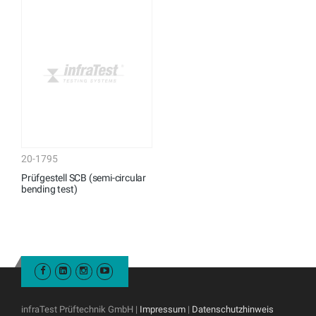
20-1795
Prüfgestell SCB (semi-circular
bending test)
infraTest Prüftechnik GmbH |
Impressum
|
Datenschutzhinweis