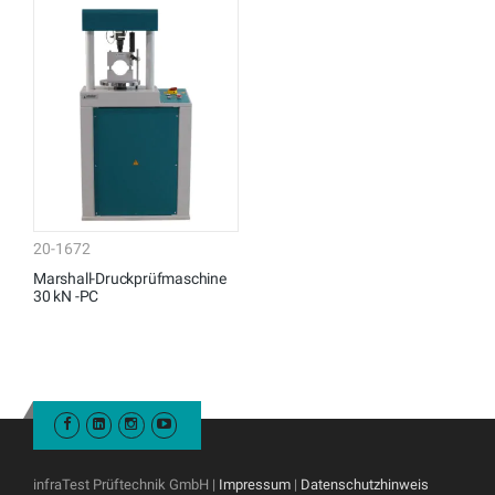
20-1672
Marshall-Druckprüfmaschine
30 kN -PC
infraTest Prüftechnik GmbH |
Impressum
|
Datenschutzhinweis