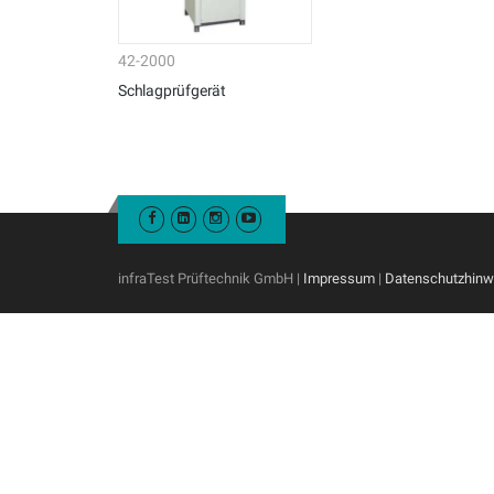
42-2000
Schlagprüfgerät
infraTest Prüftechnik GmbH |
Impressum
|
Datenschutzhinw