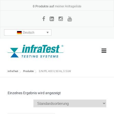
Skip
0
Produkte auf
meiner Anfrageliste
to
content
Deutsch
infraTest
Produkte
3/N/PE, 400 V, 50 Hz, 3.5 kW
Einzelnes Ergebnis wird angezeigt