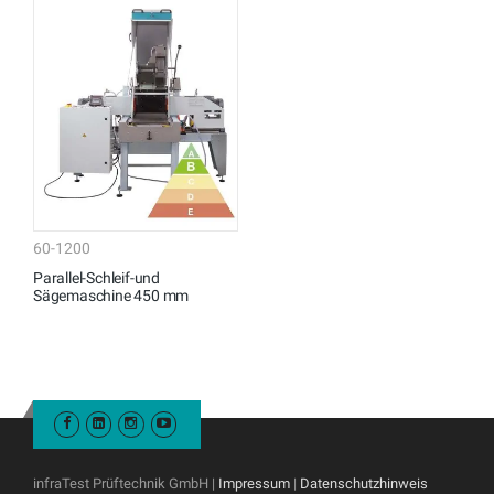
60-1200
Parallel-Schleif-und
Sägemaschine 450 mm
infraTest Prüftechnik GmbH |
Impressum
|
Datenschutzhinweis