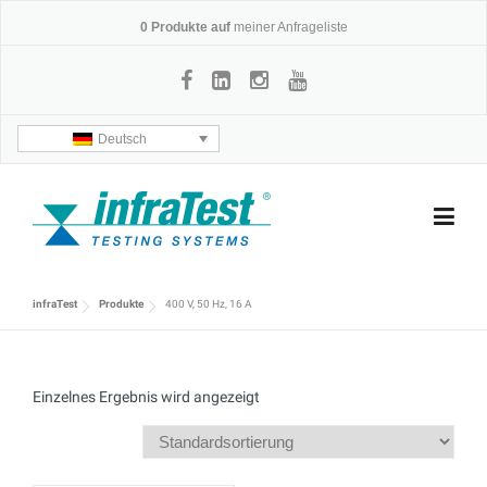
Skip
0
Produkte auf
meiner Anfrageliste
to
content
Deutsch
infraTest
Produkte
400 V, 50 Hz, 16 A
Einzelnes Ergebnis wird angezeigt