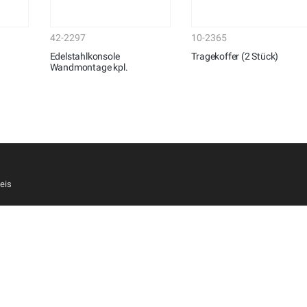
42-2297
10-2365
Edelstahlkonsole
Tragekoffer (2 Stück)
Wandmontage kpl.
eis