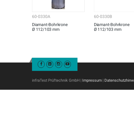
60-0330A
60-0330B
Diamant-Bohrkrone
Diamant-Bohrkrone
Ø 112/103 mm
Ø 112/103 mm
infraTest Prüftechnik GmbH |
Impressum
|
Datenschutzhinw