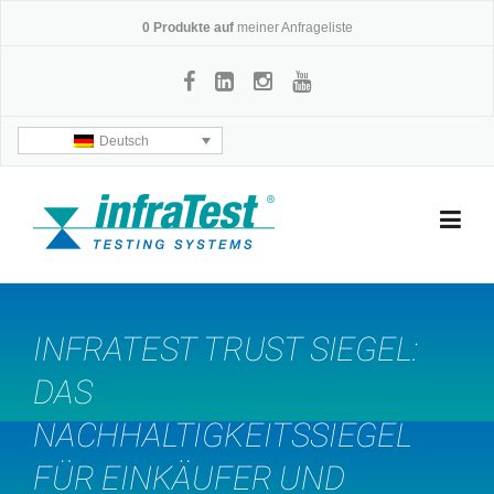
Skip
0
Produkte auf
meiner Anfrageliste
to
content
Deutsch
INFRATEST TRUST SIEGEL:
DAS
NACHHALTIGKEITSSIEGEL
FÜR EINKÄUFER UND