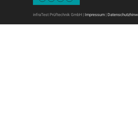
infraTest Prüftechnik GmbH |
Impressum
|
Datenschutzhinw