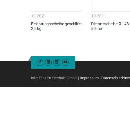
10-2021
10-2011
Belastungsscheibe geschlitzt
Distanzscheibe Ø 148
2,5 kg
50 mm
infraTest Prüftechnik GmbH |
Impressum
|
Datenschutzhinw