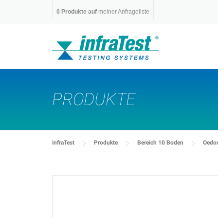
Skip
0
Produkte auf
meiner Anfrageliste
to
content
PRODUKTE
infraTest
Produkte
Bereich 10 Boden
Oedom