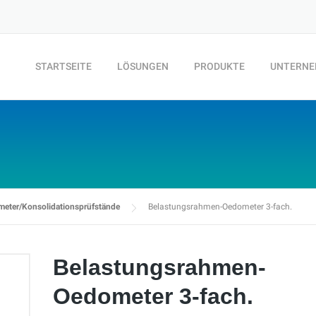
STARTSEITE
LÖSUNGEN
PRODUKTE
UNTERN
eter/Konsolidationsprüfstände
Belastungsrahmen-Oedometer 3-fach.
Belastungsrahmen-
Oedometer 3-fach.