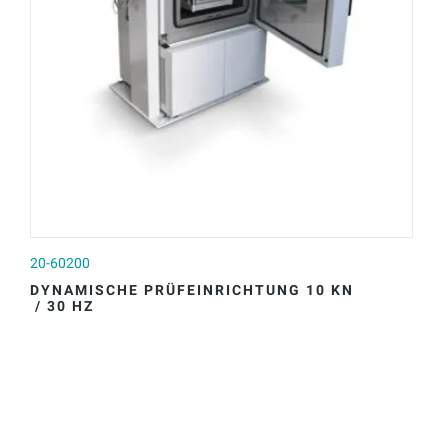
20-60200
20
DYNAMISCHE PRÜFEINRICHTUNG 10 KN
D
/ 30 HZ
/