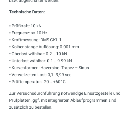
bzw. abgeschaltet werden.
Technische Daten:
⦁ Prüfkraft: 10 kN
⦁ Frequenz: <= 10 Hz
⦁ Kraftmessung: DMS GKL 1
⦁ Kolbenstange Auflösung: 0.001 mm
⦁ Oberlast wählbar: 0.2 .. 10 kN
⦁ Unterlast wählbar: 0.1 .. 9.99 kN
⦁ Kurvenformen: Haversine -Trapez – Sinus
⦁ Verweilzeiten Last: 0,1..9,99 sec.
⦁ Prüftemperatur: -20 .. +60° C
Zur Versuchsdurchführung notwendige Einsatzgestelle und
Prüfplatten, ggf. mit integrierten Ablaufprogrammen sind
zusätzlich zu bestellen.