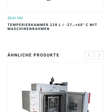
20-61100
20
TEMPERIERKAMMER 228 L / -27…+60° C MIT
T
MASCHINENRAHMEN
M
ÄHNLICHE PRODUKTE