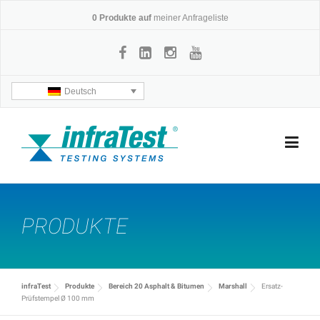
Skip
0
Produkte auf
meiner Anfrageliste
to
content
Deutsch
PRODUKTE
infraTest
Produkte
Bereich 20 Asphalt & Bitumen
Marshall
Ersatz-
Prüfstempel Ø 100 mm