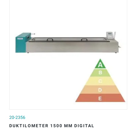
20-2356
20
DUKTILOMETER 1500 MM DIGITAL
D