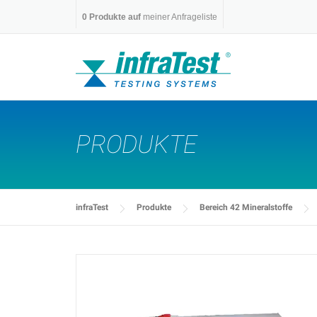
Skip
0
Produkte auf
meiner Anfrageliste
to
content
PRODUKTE
infraTest
Produkte
Bereich 42 Mineralstoffe