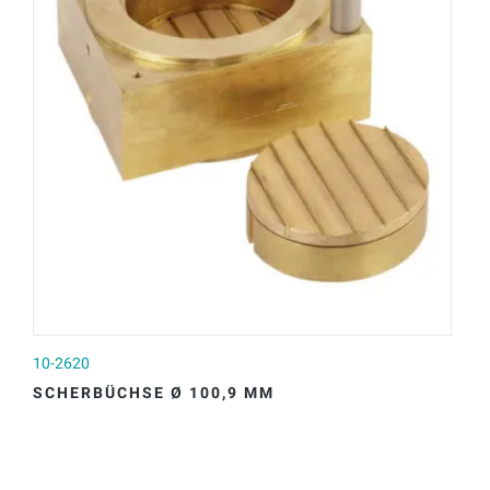
10-2620
10
SCHERBÜCHSE Ø 100,9 MM
S