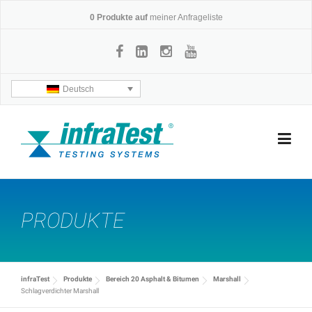
Skip
0
Produkte auf
meiner Anfrageliste
to
content
Deutsch
PRODUKTE
infraTest
Produkte
Bereich 20 Asphalt & Bitumen
Marshall
Schlagverdichter Marshall