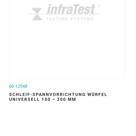
60-12548
60
SCHLEIF-SPANNVORRICHTUNG WÜRFEL
S
UNIVERSELL 100 – 200 MM
2