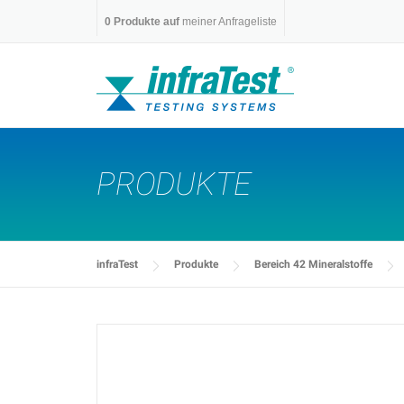
Skip
0
Produkte auf
meiner Anfrageliste
to
content
PRODUKTE
infraTest
Produkte
Bereich 42 Mineralstoffe