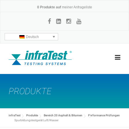
Skip
0
Produkte auf
meiner Anfrageliste
to
content
Deutsch
PRODUKTE
infraTest
Produkte
Bereich 20 Asphalt & Bitumen
Performance Prüfungen
Spurbildungstestgerät Luft/Wasser