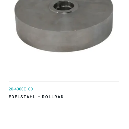
20-4000E100
20
EDELSTAHL – ROLLRAD
E