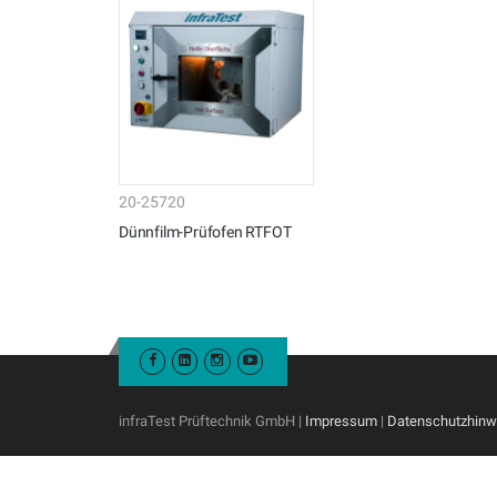
20-25720
Dünnfilm-Prüfofen RTFOT
infraTest Prüftechnik GmbH |
Impressum
|
Datenschutzhinw