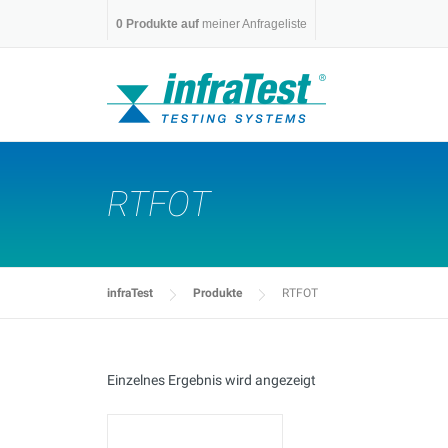
Skip
0
Produkte auf
meiner Anfrageliste
to
content
RTFOT
infraTest
Produkte
RTFOT
Einzelnes Ergebnis wird angezeigt