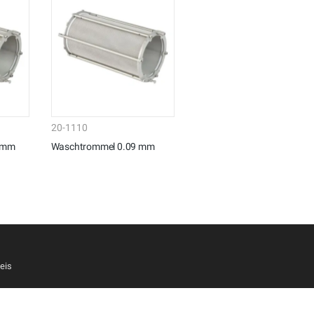
20-1110
 mm
Waschtrommel 0.09 mm
eis