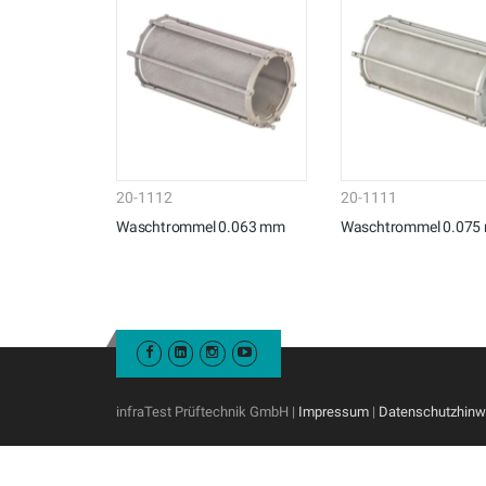
20-1112
20-1111
Waschtrommel 0.063 mm
Waschtrommel 0.075
infraTest Prüftechnik GmbH |
Impressum
|
Datenschutzhinw