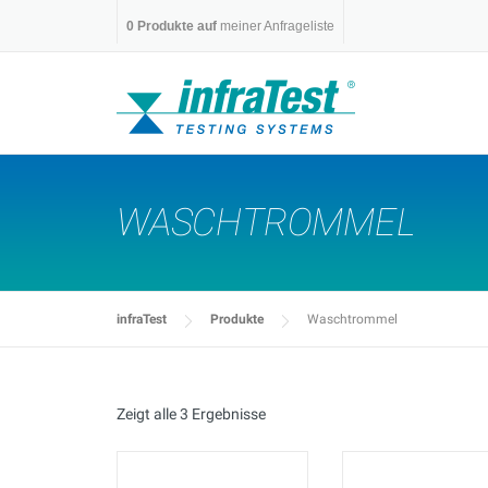
Skip
0
Produkte auf
meiner Anfrageliste
to
content
WASCHTROMMEL
infraTest
Produkte
Waschtrommel
Zeigt alle 3 Ergebnisse