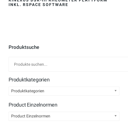
KINEXUS DSR-III RHEOMETER PLATTFORM
K
INKL. RSPACE SOFTWARE
R
Produktsuche
Produktkategorien
Produktkategorien
Product Einzelnormen
Product Einzelnormen