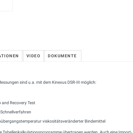
ATIONEN
VIDEO
DOKUMENTE
essungen sind u.a. mit dem Kinexus DSR-III möglich:
p and Recovery Test
Schnellverfahren
übergangstemperatur viskositätsveränderter Bindemittel
ere Tabellenkalkulationsprogramme übertragen werden. Auch eine Import-