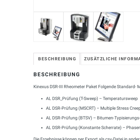
BESCHREIBUNG
ZUSÄTZLICHE INFORM
BESCHREIBUNG
Kinexus DSR-III Rheometer Paket Folgende Standard- M
AL DSR_Prüfung (T-Sweep) – Temperatursweep
AL DSR-Prüfung (MSCRT) – Multiple Stress Cree
AL DSR-Prüfung (BTSV) – Bitumen-Typisierungs-
AL DSR-Prüfung (Konstante Scherrate) – Phasen
Die Ergebnisse können per Export als csv-Datei in and