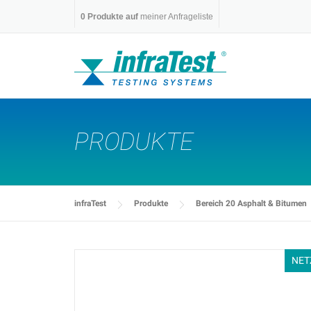
Skip
0
Produkte auf
meiner Anfrageliste
to
content
PRODUKTE
infraTest
Produkte
Bereich 20 Asphalt & Bitumen
NET