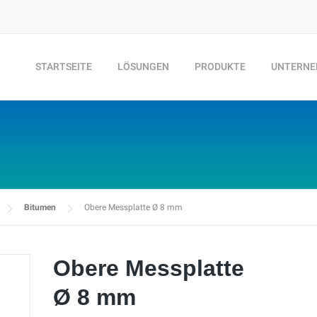
STARTSEITE
LÖSUNGEN
PRODUKTE
UNTERN
Bitumen
Obere Messplatte Ø 8 mm
Obere Messplatte
Ø 8 mm