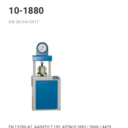
10-1880
ON
26/04/2017
EN 13286/47  AASHTO T 193  ASTM D 1883 / 3668 / 4429