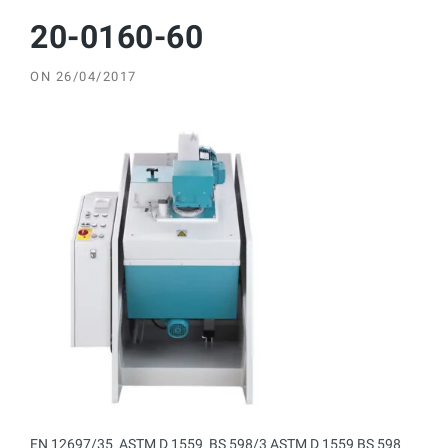
20-0160-60
ON
26/04/2017
EN 12697/35  ASTM D 1559  BS 598/3 ASTM D 1559 BS 598