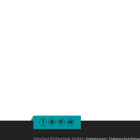
infraTest Prüftechnik GmbH |
Impressum
|
Datenschutzhinw