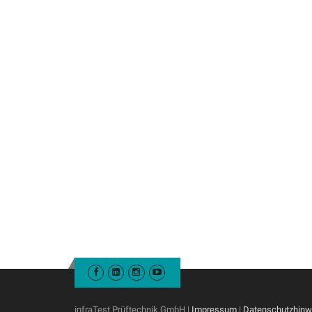
infraTest Prüftechnik GmbH |
Impressum
|
Datenschutzhinw