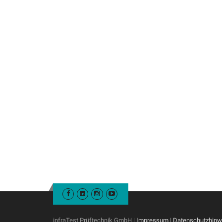
infraTest Prüftechnik GmbH |
Impressum
|
Datenschutzhinw