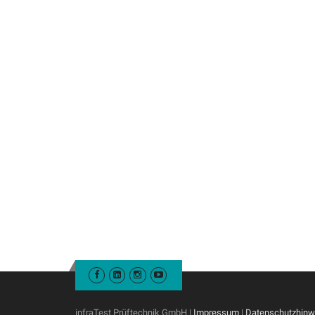
infraTest Prüftechnik GmbH |
Impressum
|
Datenschutzhinw