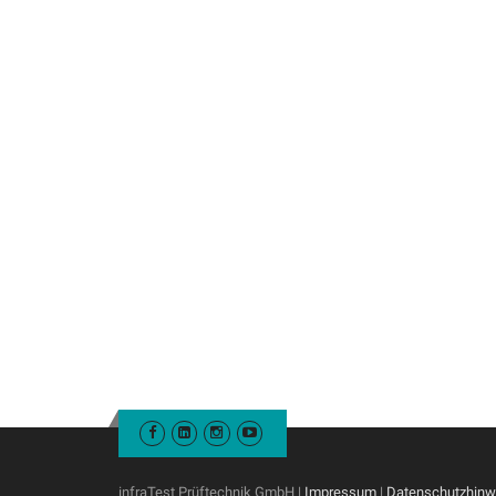
infraTest Prüftechnik GmbH |
Impressum
|
Datenschutzhinw