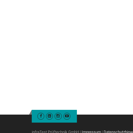
infraTest Prüftechnik GmbH |
Impressum
|
Datenschutzhinw