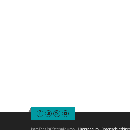
infraTest Prüftechnik GmbH |
Impressum
|
Datenschutzhinw