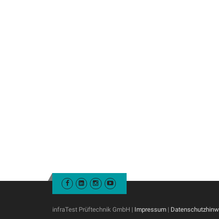
infraTest Prüftechnik GmbH |
Impressum
|
Datenschutzhinw