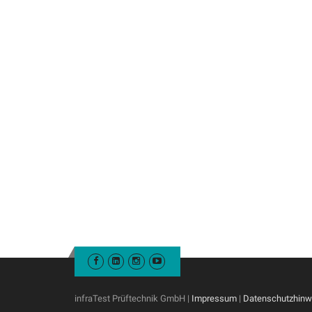
infraTest Prüftechnik GmbH |
Impressum
|
Datenschutzhinw