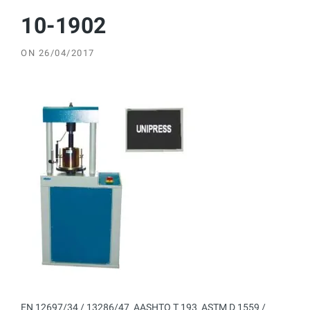
10-1902
ON
26/04/2017
EN 12697/34 / 13286/47  AASHTO T 193  ASTM D 1559 /