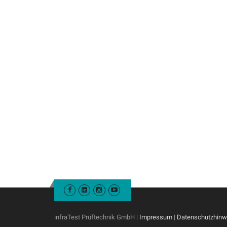
infraTest Prüftechnik GmbH |
Impressum
|
Datenschutzhinw