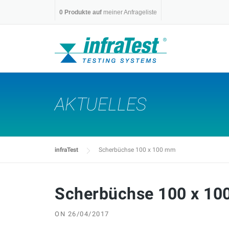
Skip
0
Produkte auf
meiner Anfrageliste
to
content
AKTUELLES
infraTest
Scherbüchse 100 x 100 mm
Scherbüchse 100 x 1
ON
26/04/2017