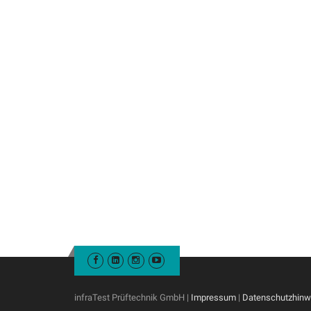
infraTest Prüftechnik GmbH |
Impressum
|
Datenschutzhinw